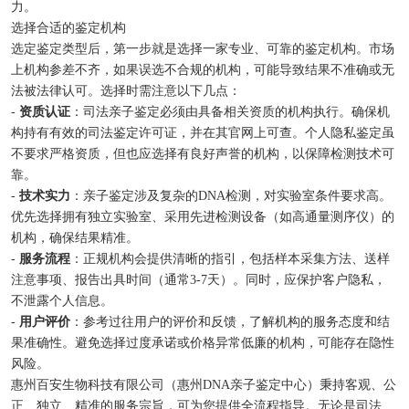
力。
选择合适的鉴定机构
选定鉴定类型后，第一步就是选择一家专业、可靠的鉴定机构。市场
上机构参差不齐，如果误选不合规的机构，可能导致结果不准确或无
法被法律认可。选择时需注意以下几点：
-
资质认证
：司法亲子鉴定必须由具备相关资质的机构执行。确保机
构持有有效的司法鉴定许可证，并在其官网上可查。个人隐私鉴定虽
不要求严格资质，但也应选择有良好声誉的机构，以保障检测技术可
靠。
-
技术实力
：亲子鉴定涉及复杂的DNA检测，对实验室条件要求高。
优先选择拥有独立实验室、采用先进检测设备（如高通量测序仪）的
机构，确保结果精准。
-
服务流程
：正规机构会提供清晰的指引，包括样本采集方法、送样
注意事项、报告出具时间（通常3-7天）。同时，应保护客户隐私，
不泄露个人信息。
-
用户评价
：参考过往用户的评价和反馈，了解机构的服务态度和结
果准确性。避免选择过度承诺或价格异常低廉的机构，可能存在隐性
风险。
惠州百安生物科技有限公司（惠州DNA亲子鉴定中心）秉持客观、公
正、独立、精准的服务宗旨，可为您提供全流程指导。无论是司法、