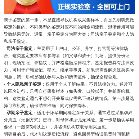
亲子鉴定的第一步，不是直接寻找机构或采集样本，而是先明确您做
鉴定的目的。不同类型的鉴定对应不同的用途和流程，混淆使用可能
导致结果无效。通常，亲子鉴定分为两大类：司法亲子鉴定和个人隐
私亲子鉴定。
-
司法亲子鉴定
：主要用于上户口、公证、升学、打官司等法律场
合。这类鉴定要求所有参与者（如父母和孩子）到场，提供身份证
明，现场拍照、录指纹，并严格遵循法律程序。鉴定报告具有法律效
力，可用于户籍登记、移民、继承等事务。如果您需要解决这类实际
问题，第一步就是确认参与人数和所需证件，确保全程合规。
-
个人隐私亲子鉴定
：仅用于个人了解结果，不具法律效力。通常可
以匿名进行，只需自行采集样本（如头发、口腔拭子）并邮寄给机
构。这类鉴定适合不想公开关系或仅需私下确认的情况。第一步是选
择可靠机构，确保结果准确，同时保护隐私。
-
孕期亲子鉴定
：适用于怀孕期间确定亲子关系。通常通过采集孕妇
外周血（无创方式）进行，对母体和胎儿无风险。第一步是确认孕周
要求（一般需5周以上），并咨询机构获取专用采血包。
明确目的后，您才能决定后续流程，避免因类型错误浪费时间和精