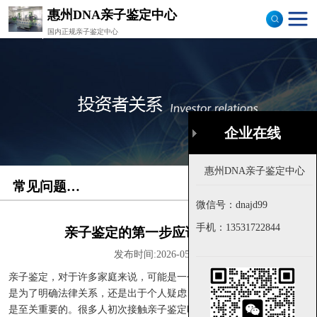
惠州DNA亲子鉴定中心
国内正规亲子鉴定中心
司法亲子鉴定
隐私亲子鉴定
孕期亲子鉴定
企业在线
企业在线
落户亲子鉴定
常见问题解答
首页
>
常见问题解答
样本采集
微信号：dnajd99
微信号：dnajd99
流程图
手机：
手机：
13531722844
13531722844
亲子鉴定的第一步应该做什么？
发布时间:2026-05-22
亲子鉴定，对于许多家庭来说，可能是一个陌生而敏感的话题。无论
是为了明确法律关系，还是出于个人疑虑，了解亲子鉴定的正确流程
是至关重要的。很多人初次接触亲子鉴定时，往往感到困惑，不知从