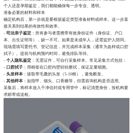
个人还是孕期鉴定，我们都能确保每一步专业、透明。
准备必要的材料和样本
确定机构后，第一步就是要根据鉴定类型准备材料或样本。这一步直
接关系到结果的有效性和效率。
-
司法亲子鉴定
：所有参与者需携带有效身份证件（身份证、户口
本、出生证明等），缺一不可。如果是未成年人，还需监护人陪同。
现场需填写委托书、登记信息，并完成样本采集（通常为血样或口腔
拭子）。提前与机构预约时间，避免排队等待。
-
个人隐私鉴定
：无需证件，可自行采集样本。常见采集方式包括：
-
口腔拭子
：用棉签在口腔内壁轻轻擦拭，保证足量细胞。
-
头发样本
：拔取带毛囊的头发（5-10根），避免断发。
-
其他样本
：如指甲、烟头、口香糖等，但需咨询机构是否适用。
采集后，将样本放入干净信封或专用管中，标记清楚身份，按机构要
求邮寄或送检。