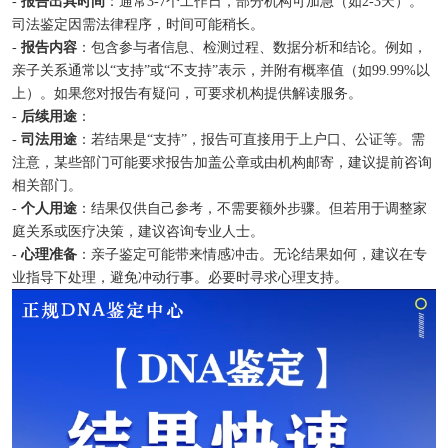
-
报告出具时间
：通常3-7个工作日，部分机构可加急（如2-3天）。
司法鉴定因需法律程序，时间可能稍长。
-
报告内容
：包含参与者信息、检测过程、数据分析和结论。例如，
亲子关系通常以“支持”或“不支持”表示，并附有概率值（如99.99%以
上）。如果您对报告有疑问，可要求机构提供解读服务。
-
后续用途
：
-
司法用途
：若结果是“支持”，报告可直接用于上户口、公证等。需
注意，某些部门可能要求报告加盖公章或由机构邮寄，建议提前咨询
相关部门。
-
个人用途
：结果仅供自己参考，不需要额外步骤。但若用于调整家
庭关系或医疗决策，建议咨询专业人士。
-
心理准备
：亲子鉴定可能带来情感冲击。无论结果如何，建议在专
业指导下处理，避免冲动行事。必要时寻求心理支持。