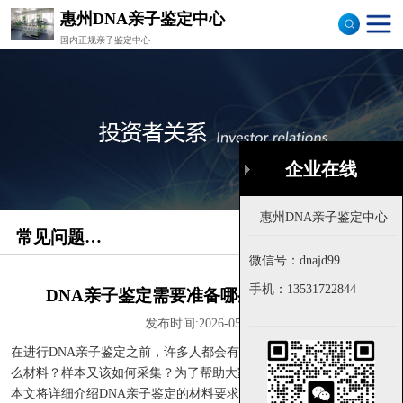
惠州DNA亲子鉴定中心
国内正规亲子鉴定中心
司法亲子鉴定
隐私亲子鉴定
孕期亲子鉴定
企业在线
企业在线
落户亲子鉴定
常见问题解答
首页
>
常见问题解答
样本采集
微信号：dnajd99
微信号：dnajd99
流程图
手机：
手机：
13531722844
13531722844
DNA亲子鉴定需要准备哪些材料和样本？
发布时间:2026-05-21
在进行DNA亲子鉴定之前，许多人都会有这样的疑问：我需要准备什
么材料？样本又该如何采集？为了帮助大家更清晰地了解整个流程，
本文将详细介绍DNA亲子鉴定的材料要求和样本采集方式，让您在需