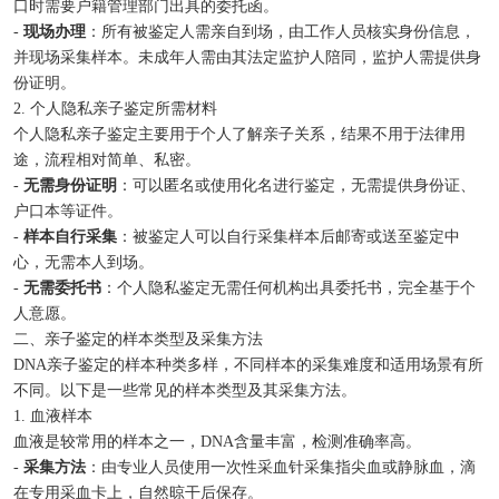
口时需要户籍管理部门出具的委托函。
-
现场办理
：所有被鉴定人需亲自到场，由工作人员核实身份信息，
并现场采集样本。未成年人需由其法定监护人陪同，监护人需提供身
份证明。
2. 个人隐私亲子鉴定所需材料
个人隐私亲子鉴定主要用于个人了解亲子关系，结果不用于法律用
途，流程相对简单、私密。
-
无需身份证明
：可以匿名或使用化名进行鉴定，无需提供身份证、
户口本等证件。
-
样本自行采集
：被鉴定人可以自行采集样本后邮寄或送至鉴定中
心，无需本人到场。
-
无需委托书
：个人隐私鉴定无需任何机构出具委托书，完全基于个
人意愿。
二、亲子鉴定的样本类型及采集方法
DNA亲子鉴定的样本种类多样，不同样本的采集难度和适用场景有所
不同。以下是一些常见的样本类型及其采集方法。
1. 血液样本
血液是较常用的样本之一，DNA含量丰富，检测准确率高。
-
采集方法
：由专业人员使用一次性采血针采集指尖血或静脉血，滴
在专用采血卡上，自然晾干后保存。