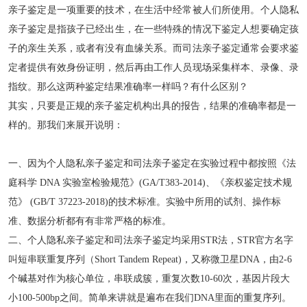
亲子鉴定是一项重要的技术，在生活中经常被人们所使用。个人隐私
亲子鉴定是指孩子已经出生，在一些特殊的情况下鉴定人想要确定孩
子的亲生关系，或者有没有血缘关系。而司法亲子鉴定通常会要求鉴
定者提供有效身份证明，然后再由工作人员现场采集样本、录像、录
指纹。那么这两种鉴定结果准确率一样吗？有什么区别？
其实，只要是正规的亲子鉴定机构出具的报告，结果的准确率都是一
样的。那我们来展开说明：
一、因为个人隐私亲子鉴定和司法亲子鉴定在实验过程中都按照《法
庭科学 DNA 实验室检验规范》(GA/T383-2014)、《亲权鉴定技术规
范》 (GB/T 37223-2018)的技术标准。实验中所用的试剂、操作标
准、数据分析都有有非常严格的标准。
二、个人隐私亲子鉴定和司法亲子鉴定均采用STR法，STR官方名字
叫短串联重复序列（Short Tandem Repeat)，又称微卫星DNA，由2-6
个碱基对作为核心单位，串联成簇，重复次数10-60次，基因片段大
小100-500bp之间。简单来讲就是遍布在我们DNA里面的重复序列。