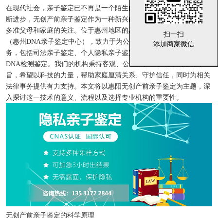
在现代社会，亲子鉴定已不再是一个陌生的话题。随着医学技术的不
断进步，无创产前亲子鉴定作为一种新兴的检测方式，正受到越来越
多准父母和家庭的关注。位于惠州地区的惠州百安生物科技有限公司
扫一扫
扫一扫
（惠州DNA亲子鉴定中心），致力于为公众提供专业的亲子鉴定服
添加商家微信
添加商家微信
务，包括司法亲子鉴定、个人隐私亲子鉴定、孕期亲子鉴定以及其他
DNA检测鉴定。我们的机构秉持客观、公正、独立、精准的服务宗
旨，希望以科技的力量，帮助家庭厘清关系、守护信任，同时为相关
法律事务提供有力支持。本文将以惠阳无创产前亲子鉴定为主题，深
入探讨这一技术的意义、流程以及选择专业机构的重要性。
无创产前亲子鉴定的科学原理