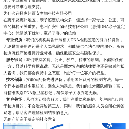
必要时寻求心理支持。
为什么选择惠州百安生物科技有限公司
在惠阳及惠州地区，亲子鉴定机构众多，但选择一家专业、公正、可
靠的机构至关重要。惠州百安生物科技有限公司（惠州DNA亲子鉴定
中心）凭借以下优势，赢得了客户的信赖：
-
专业资质
：我们的机构具备开展相关DNA检测鉴定的能力和资质，
无论是司法用途还是个人隐私需求，都能提供合法合规的服务。所有
检测流程严格遵循行业标准，确保数据安全与隐私保护。
-
服务宗旨
：我们秉持客观、公正、独立、精准的原则。不偏袒任何
一方，只以科学数据说话。无论是面对复杂的法律案件还是敏感的私
人咨询，我们都会保持中立态度，维护每一位客户的权益。
-
技术保障
：实验室配备先进设备，采用国际认可的检测方法。每一
个样本都经过多重校验，避免人为误差。我们的技术团队经验丰富，
能精准识别DNA微卫星标记，确保亲子关系判定无误。
-
客户关怀
：从咨询到报告解读，我们注重隐私保护。客户信息仅用
于检测目的，不会泄露给第三方。同时，我们的服务人员会耐心解答
疑虑，帮助客户理解检测结果的意义。
无创产前亲子鉴定的社会意义