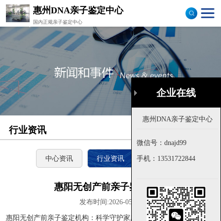
惠州DNA亲子鉴定中心
国内正规亲子鉴定中心
司法亲子鉴定
隐私亲子鉴定
孕期亲子鉴定
企业在线
企业在线
落户亲子鉴定
行业资讯
首页
>
公司新闻
样本采集
微信号：dnajd99
微信号：dnajd99
流程图
中心资讯
行业资讯
技术资料
手机：
手机：
13531722844
13531722844
惠阳无创产前亲子鉴定机构
发布时间:2026-05-18
惠阳无创产前亲子鉴定机构：科学守护家庭信任与责任