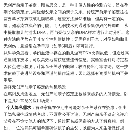
无创产前亲子鉴定，顾名思义，是一种非侵入性的检测方法，旨在孕
期阶段确定胎儿与疑似父亲之间的亲子关系。传统产前亲子鉴定往往
需要羊水穿刺或绒毛膜取样，这些方法虽然准确，但具有一定的风
险，如感染或流产的可能。而无创技术则通过采集孕妇的外周血，从
中提取胎儿的游离DNA，再与疑似父亲的DNA样本进行比对分析。这
种方法的优势在于其安全性和便捷性：无需穿刺子宫，对孕妇和胎儿
无创伤，且通常在孕早期（如孕5周后）即可进行。
从科学角度看，孕妇血液中存在的胎儿游离DNA比例虽低，但通过高
通量测序技术，可以高效地捕获这些遗传信息。实验室会针对特定基
因位点进行检测，计算亲子关系的概率，较终得出可靠结论。这一技
术依赖于先进的设备和严谨的操作流程，因此选择有资质的机构至关
重要。
选择无创产前亲子鉴定的常见场景
在惠阳及周边地区，无创产前亲子鉴定正被越来越多的人所接受。以
下是几种常见的应用场景：
-
个人隐私需求
：有些家庭在孕期中可能对亲子关系存在疑虑，但出
于隐私保护或情感考虑，不愿意公开讨论。无创产前亲子鉴定允许准
父母在不惊动他人的情况下，通过匿名或保密的方式了解真相。例
如，一位准妈妈可能希望确认孩子的生父，以便为未来生活做好规