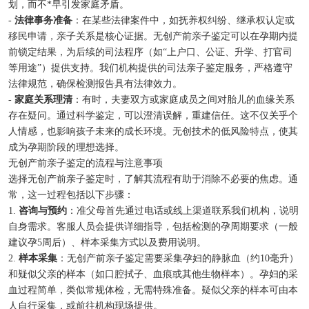
划，而不*早引发家庭矛盾。
-
法律事务准备
：在某些法律案件中，如抚养权纠纷、继承权认定或
移民申请，亲子关系是核心证据。无创产前亲子鉴定可以在孕期内提
前锁定结果，为后续的司法程序（如“上户口、公证、升学、打官司
等用途”）提供支持。我们机构提供的司法亲子鉴定服务，严格遵守
法律规范，确保检测报告具有法律效力。
-
家庭关系理清
：有时，夫妻双方或家庭成员之间对胎儿的血缘关系
存在疑问。通过科学鉴定，可以澄清误解，重建信任。这不仅关乎个
人情感，也影响孩子未来的成长环境。无创技术的低风险特点，使其
成为孕期阶段的理想选择。
无创产前亲子鉴定的流程与注意事项
选择无创产前亲子鉴定时，了解其流程有助于消除不必要的焦虑。通
常，这一过程包括以下步骤：
1.
咨询与预约
：准父母首先通过电话或线上渠道联系我们机构，说明
自身需求。客服人员会提供详细指导，包括检测的孕周期要求（一般
建议孕5周后）、样本采集方式以及费用说明。
2.
样本采集
：无创产前亲子鉴定需要采集孕妇的静脉血（约10毫升）
和疑似父亲的样本（如口腔拭子、血痕或其他生物样本）。孕妇的采
血过程简单，类似常规体检，无需特殊准备。疑似父亲的样本可由本
人自行采集，或前往机构现场提供。