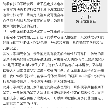
随着科技的不断发展，亲子鉴定技术也在逐渐改良和完善。传统的亲
子鉴定方法需要进行类似于取毛发或口腔黏膜等方式的标本采集，而
这些方法对于一些特定人群来说可能会存在一些不便或痛苦的过程。
扫一扫
扫一扫
而孕期无创胎儿亲子鉴定的出现，为需要进行亲子鉴定的家庭提供了
添加商家微信
添加商家微信
更为便捷和安全的选择。
**，孕期无创胎儿亲子鉴定是一种非侵入性的鉴定方法。无创胎儿亲
子鉴定不需要对胎儿进行任何的手术或侵入性操作，只需抽取孕妇的
静脉血即可**胎儿的DNA信息，*伤害和疼痛，从而确保了孕妇和胎
儿的安全。
其次，孕期无创胎儿亲子鉴定具有较高的准确性和可靠性。传统的肯
定亲子关系的鉴定方法多是通过比对被鉴定人的DNA与已知亲属的D
NA是否匹配来确认亲子关系，这种方式可能存在样本混杂、采样错
误等人为因素导致鉴定结果不准确的问题。而无创胎儿亲子鉴定采用
新一代DNA测序技术，能够从母体外周血中的游离DNA片段中分析出
胎儿的遗传信息，与传统方法相比更为准确可靠。
此外，孕期无创胎儿亲子鉴定的突破点位限制，可实现孕期精准亲子
鉴定。一般传统的鉴定方法通常只能检测数个特定的基因位点，而无
创胎儿亲子鉴定突破了此类限制，可以同时检测到更多的基因位点，
从而提高了鉴定的**度。