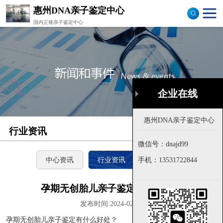
惠州DNA亲子鉴定中心
国内正规亲子鉴定中心
司法亲子鉴定
隐私亲子鉴定
孕期亲子鉴定
企业在线
企业在线
落户亲子鉴定
行业资讯
首页
>
公司新闻
样本采集
微信号：dnajd99
微信号：dnajd99
流程图
中心资讯
行业资讯
技术资料
手机：
手机：
13531722844
13531722844
孕期无创胎儿亲子鉴定有什么好处
发布时间:2024-02-18
孕期无创胎儿亲子鉴定有什么好处？