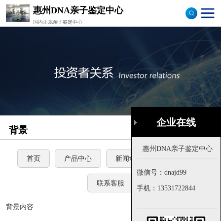
惠州DNA亲子鉴定中心
国内正规亲子鉴定中心
司法亲子鉴定
隐私亲子鉴定
孕期亲子鉴定
落户亲子鉴定
企业在线
背景
首页
样本采集
流程图
首页
产品中心
新闻动态
公司环境
微信号：dnajd99
联系客服
手机：
13531722844
背景内容